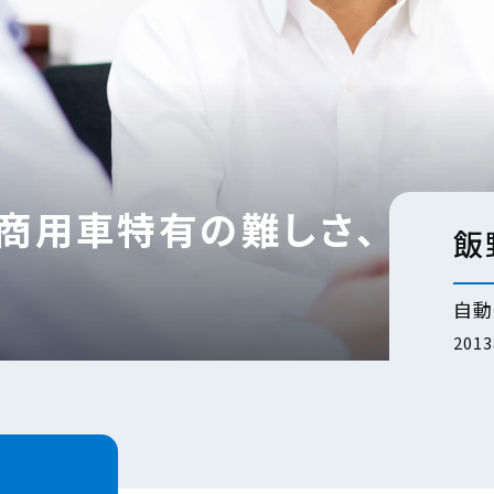
商用車特有の難しさ、
飯
自動
201