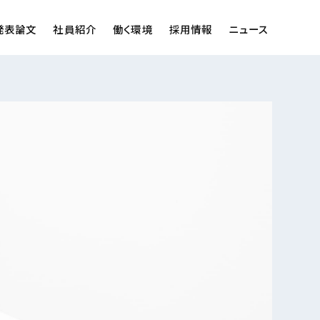
発表論文
社員紹介
働く環境
採用情報
ニュース
飯野 恵一
転技術研究 グループリーダー
 いすゞ中央研究所
平野 寿明
転技術研究 研究員
石橋 諒
ック