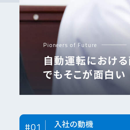
Pioneers of Future
自動運転における
でもそこが面白い
⼊社の動機
#01