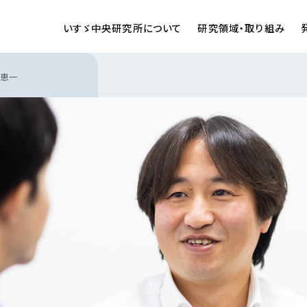
いすゞ中央研究所について
研究領域・取り組み
井深 重夫
化技術研究 部長
自動運
 恵一
代表挨拶
働き方・福利厚生
企業情報
教育・研修体制
キーワードで知る
宮下 和也
機関研究 主任研究員
自動運
本谷 綾子
ューション研究 主任研究員
メカニ